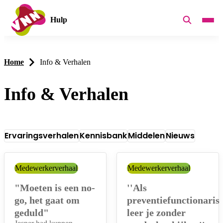
Hulp
Home
Info & Verhalen
Info & Verhalen
Ervaringsverhalen
Kennisbank
Middelen
Nieuws
Categorieën
Overzicht
Categorie:
Medewerkerverhaal
Categorie:
Medewerkerverhaal
"Moeten is een no-
''Als
go, het gaat om
preventiefunctionaris
geduld"
leer je zonder