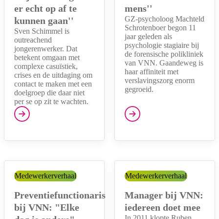
er echt op af te
mens''
GZ-psycholoog Machteld
kunnen gaan''
Schrotenboer begon 11
Sven Schimmel is
jaar geleden als
outreachend
psychologie stagiaire bij
jongerenwerker. Dat
de forensische polikliniek
betekent omgaan met
van VNN. Gaandeweg is
complexe casuïstiek,
haar affiniteit met
crises en de uitdaging om
verslavingszorg enorm
contact te maken met een
gegroeid.
doelgroep die daar niet
per se op zit te wachten.
Categorie:
Medewerkerverhaal
Categorie:
Medewerkerverhaal
Preventiefunctionaris
Manager bij VNN:
bij VNN: "Elke
iedereen doet mee
In 2011 klopte Ruben