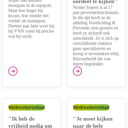
Jesper had kunnen
oordeel te kijken''
doorgaan in de topsport.
Nynke Sopers is al 17
Maar hoe hoger hij
jaar preventiefunctionaris.
kwam, hoe minder het
In die tijd heeft ze de
voelde als teamsport.
afdeling Voorlichting &
Dertien jaar later weet hij:
Preventie zien groeien en
bij VNN vond hij precies
heeft ze zichzelf ook
wat hij zocht.
ontwikkeld. Ze is zich op
verschillende vlakken
gaan specialiseren en
kreeg er neventaken erbij.
Bijvoorbeeld die van
intern begeleider.
Categorie:
Medewerkerverhaal
Categorie:
Medewerkerverhaal
''Ik heb de
''Je moet kijken
vrijheid nodig om
naar de hele