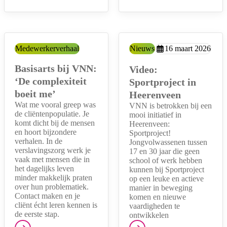
Categorie:
Medewerkerverhaal
Type:
Nieuws
Aangemaakt op:
16 maart 2026
Basisarts bij VNN:
Video:
‘De complexiteit
Sportproject in
boeit me’
Heerenveen
Wat me vooral greep was
VNN is betrokken bij een
de cliëntenpopulatie. Je
mooi initiatief in
komt dicht bij de mensen
Heerenveen:
en hoort bijzondere
Sportproject!
verhalen. In de
Jongvolwassenen tussen
verslavingszorg werk je
17 en 30 jaar die geen
vaak met mensen die in
school of werk hebben
het dagelijks leven
kunnen bij Sportproject
minder makkelijk praten
op een leuke en actieve
over hun problematiek.
manier in beweging
Contact maken en je
komen en nieuwe
cliënt écht leren kennen is
vaardigheden te
de eerste stap.
ontwikkelen