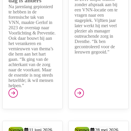
dag is anders"
zonder afspraak aan bij
Na jarenlang gepionierd
een VNN-locatie om te
te hebben in de
vragen naar een
forensische tak van
stageplek. Vijftien jaar
VNN, maakte Gerlof in
later werkt hij met veel
2023 de overstap naar
plezier als manager
Voorlichting & Preventie.
outreachende zorg in
Ook daar bouwt hij aan
Drenthe. “Ik ben
het verankeren en
gecontroleerd voor de
vernieuwen van thema’s
leeuwen gegooid.”
die hem aan het hart
gaan. “Ik ging van de
achterkant van de zorg
naar de voorkant. Maar
de essentie is nog steeds
hetzelfde; ik wil mensen
helpen.”
Type:
Nieuws
Aangemaakt op:
11 juni 2026
Type:
Nieuws
Aangemaakt op:
28 mei 2026