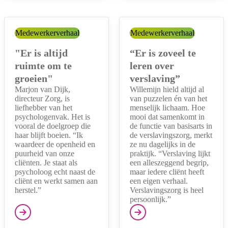
Categorie:
Medewerkerverhaal
Categorie:
Medewerkerverhaal
"Er is altijd
“Er is zoveel te
ruimte om te
leren over
groeien"
verslaving”
Marjon van Dijk,
Willemijn hield altijd al
directeur Zorg, is
van puzzelen én van het
liefhebber van het
menselijk lichaam. Hoe
psychologenvak. Het is
mooi dat samenkomt in
vooral de doelgroep die
de functie van basisarts in
haar blijft boeien. “Ik
de verslavingszorg, merkt
waardeer de openheid en
ze nu dagelijks in de
puurheid van onze
praktijk. “Verslaving lijkt
cliënten. Je staat als
een alleszeggend begrip,
psycholoog echt naast de
maar iedere cliënt heeft
cliënt en werkt samen aan
een eigen verhaal.
herstel.”
Verslavingszorg is heel
persoonlijk.”