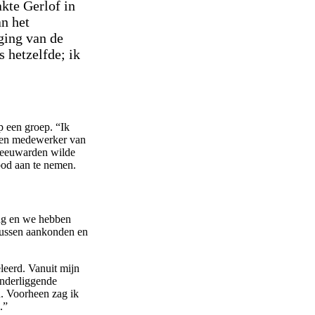
kte Gerlof in
n het
ging van de
s hetzelfde; ik
p een groep. “Ik
 Een medewerker van
 Leeuwarden wilde
bod aan te nemen.
ling en we hebben
asussen aankonden en
leerd. Vanuit mijn
onderliggende
n. Voorheen zag ik
n.”