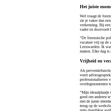
Het juiste mom
Wel vraagt de forens
zie je vaker dan een
verkenning. Bij een
vader en doorvoelt 
“De forensische pol
vacature vrij op de 
Leeuwarden. Ik was 
maken. Elke dag is 
Vrijheid en ve
Als preventiefuncti
voert adviesgesprek
professionaliseren 
overlegmomenten tot
“Mijn ideaalplaatje
goed om anderen te e
met de juiste intent
terug op de werkvlo
mijn dagelijkse wer