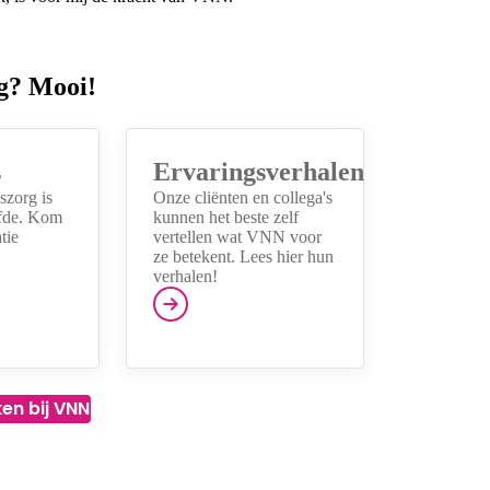
g? Mooi!
s
Ervaringsverhalen
szorg is
Onze cliënten en collega's
lfde. Kom
kunnen het beste zelf
tie
vertellen wat VNN voor
ze betekent. Lees hier hun
verhalen!
en bij VNN