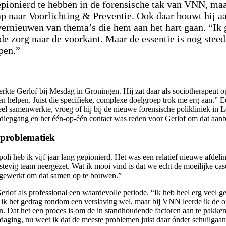
pionierd te hebben in de forensische tak van VNN, maa
p naar Voorlichting & Preventie. Ook daar bouwt hij aa
ernieuwen van thema’s die hem aan het hart gaan. “Ik 
de zorg naar de voorkant. Maar de essentie is nog steed
pen.”
erkte Gerlof bij Mesdag in Groningen. Hij zat daar als sociotherapeut o
sen helpen. Juist die specifieke, complexe doelgroep trok me erg aan.”
l samenwerkte, vroeg of hij bij de nieuwe forensische polikliniek in
iepgang en het één-op-één contact was reden voor Gerlof om dat aan
 problematiek
poli heb ik vijf jaar lang gepionierd. Het was een relatief nieuwe afde
 stevig team neergezet. Wat ik mooi vind is dat we echt de moeilijke c
 gewerkt om dat samen op te bouwen.”
rlof als professional een waardevolle periode. “Ik heb heel erg veel ge
ik het gedrag rondom een verslaving wel, maar bij VNN leerde ik de 
. Dat het een proces is om de in standhoudende factoren aan te pakke
itdaging, nu weet ik dat de meeste problemen juist daar ónder schuilgaa