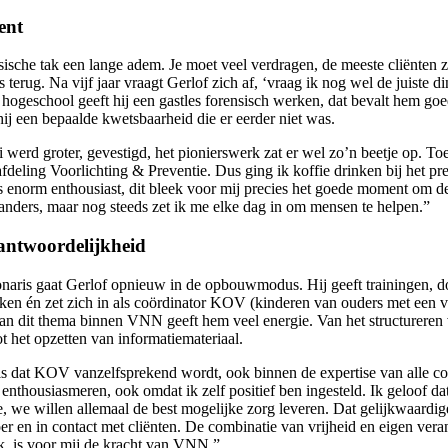
ent
ische tak een lange adem. Je moet veel verdragen, de meeste cliënten zi
s terug. Na vijf jaar vraagt Gerlof zich af, ‘vraag ik nog wel de juiste d
 hogeschool geeft hij een gastles forensisch werken, dat bevalt hem go
hij een bepaalde kwetsbaarheid die er eerder niet was.
i werd groter, gevestigd, het pionierswerk zat er wel zo’n beetje op. T
afdeling Voorlichting & Preventie. Dus ging ik koffie drinken bij het pr
enorm enthousiast, dit bleek voor mij precies het goede moment om de
anders, maar nog steeds zet ik me elke dag in om mensen te helpen.”
rantwoordelijkheid
onaris gaat Gerlof opnieuw in de opbouwmodus. Hij geeft trainingen, doe
ken én zet zich in als coördinator KOV (kinderen van ouders met een v
van dit thema binnen VNN geeft hem veel energie. Van het structureren
 het opzetten van informatiemateriaal.
 is dat KOV vanzelfsprekend wordt, ook binnen de expertise van alle co
nthousiasmeren, ook omdat ik zelf positief ben ingesteld. Ik geloof dat 
ie, we willen allemaal de best mogelijke zorg leveren. Dat gelijkwaardige
er en in contact met cliënten. De combinatie van vrijheid en eigen vera
k, is voor mij de kracht van VNN.”