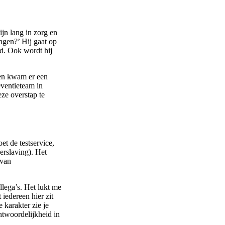
jn lang in zorg en
ingen?’ Hij gaat op
ed. Ook wordt hij
oen kwam er een
eventieteam in
ze overstap te
t de testservice,
erslaving). Het
 van
llega’s. Het lukt me
iedereen hier zit
 karakter zie je
ntwoordelijkheid in