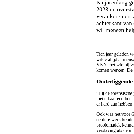
Na jarenlang ge
2023 de oversta
verankeren en v
achterkant van 
wil mensen hel
Tien jaar geleden w
wilde altijd al men
VNN met wie hij vee
komen werken. De d
Onderliggende
“Bij de forensische 
met elkaar een heel
er hard aan hebben
Ook was het voor Ge
eerdere werk kende 
problematiek kennen
verslaving als de u