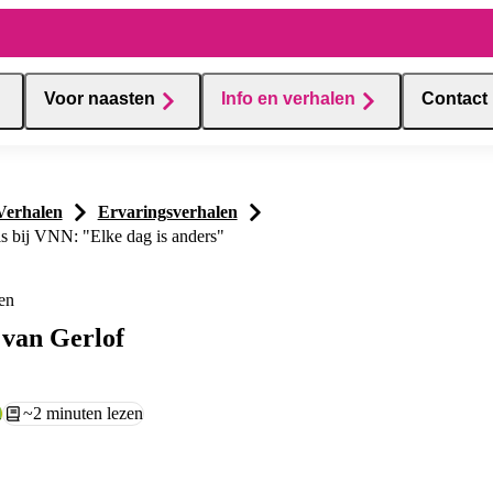
Voor naasten
Info en verhalen
Contact
Verhalen
Ervaringsverhalen
is bij VNN: "Elke dag is anders"
en
 van Gerlof
l
Leestijd:
~2 minuten lezen