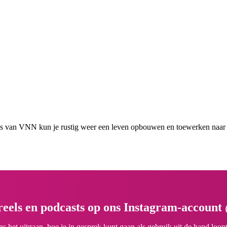
es van VNN kun je rustig weer een leven opbouwen en toewerken naar ze
 reels en podcasts op ons Instagram-accoun
 het uitgaan, hoe je in gesprek kunt gaan als gebruik uit de hand loop