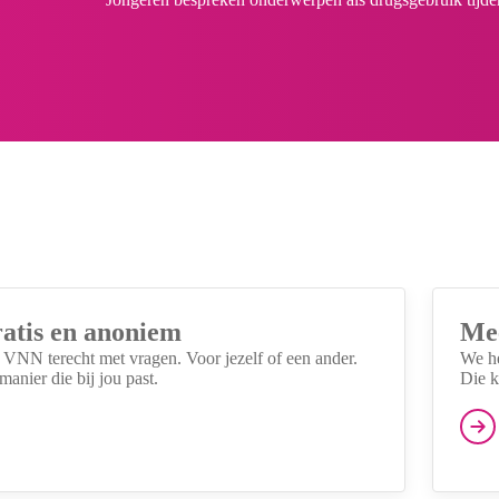
ratis en anoniem
Mee
ij VNN terecht met vragen. Voor jezelf of een ander.
We he
anier die bij jou past.
Die k