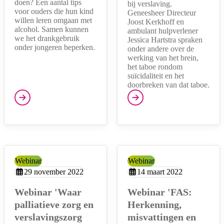
doen? Een aantal tips
bij verslaving.
voor ouders die hun kind
Geneesheer Directeur
willen leren omgaan met
Joost Kerkhoff en
alcohol. Samen kunnen
ambulant hulpverlener
we het drankgebruik
Jessica Hartstra spraken
onder jongeren beperken.
onder andere over de
werking van het brein,
het taboe rondom
suïcidaliteit en het
doorbreken van dat taboe.
Categorie:
Webinar
Categorie:
Webinar
Aangemaakt op:
29 november 2022
Aangemaakt op:
14 maart 2022
Webinar 'Waar
Webinar 'FAS:
palliatieve zorg en
Herkenning,
verslavingszorg
misvattingen en