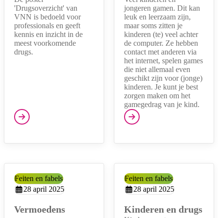
'Drugsoverzicht' van
jongeren gamen. Dit kan
VNN is bedoeld voor
leuk en leerzaam zijn,
professionals en geeft
maar soms zitten je
kennis en inzicht in de
kinderen (te) veel achter
meest voorkomende
de computer. Ze hebben
drugs.
contact met anderen via
het internet, spelen games
die niet allemaal even
geschikt zijn voor (jonge)
kinderen. Je kunt je best
zorgen maken om het
gamegedrag van je kind.
Categorie:
Feiten en fabels
Categorie:
Feiten en fabels
Aangemaakt op:
28 april 2025
Aangemaakt op:
28 april 2025
Vermoedens
Kinderen en drugs