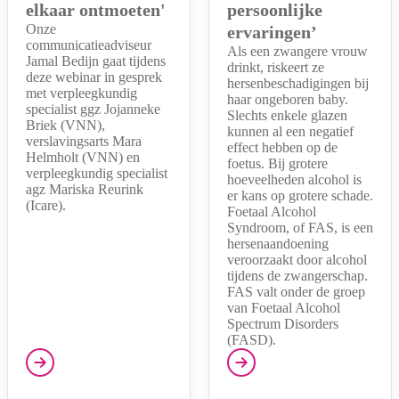
elkaar ontmoeten'
persoonlijke
Onze
ervaringen’
communicatieadviseur
Als een zwangere vrouw
Jamal Bedijn gaat tijdens
drinkt, riskeert ze
deze webinar in gesprek
hersenbeschadigingen bij
met verpleegkundig
haar ongeboren baby.
specialist ggz Jojanneke
Slechts enkele glazen
Briek (VNN),
kunnen al een negatief
verslavingsarts Mara
effect hebben op de
Helmholt (VNN) en
foetus. Bij grotere
verpleegkundig specialist
hoeveelheden alcohol is
agz Mariska Reurink
er kans op grotere schade.
(Icare).
Foetaal Alcohol
Syndroom, of FAS, is een
hersenaandoening
veroorzaakt door alcohol
tijdens de zwangerschap.
FAS valt onder de groep
van Foetaal Alcohol
Spectrum Disorders
(FASD).