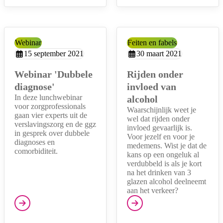
Categorie:
Webinar
Categorie:
Feiten en fabels
Aangemaakt op:
15 september 2021
Aangemaakt op:
30 maart 2021
Webinar 'Dubbele
Rijden onder
diagnose'
invloed van
In deze lunchwebinar
alcohol
voor zorgprofessionals
Waarschijnlijk weet je
gaan vier experts uit de
wel dat rijden onder
verslavingszorg en de ggz
invloed gevaarlijk is.
in gesprek over dubbele
Voor jezelf en voor je
diagnoses en
medemens. Wist je dat de
comorbiditeit.
kans op een ongeluk al
verdubbeld is als je kort
na het drinken van 3
glazen alcohol deelneemt
aan het verkeer?