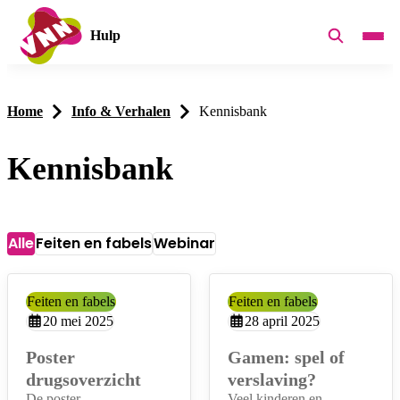
Hulp
Home
Info & Verhalen
Kennisbank
Kennisbank
Alle
Feiten en fabels
Webinar
Filters
Overzicht
Categorie:
Feiten en fabels
Categorie:
Feiten en fabels
Aangemaakt op:
20 mei 2025
Aangemaakt op:
28 april 2025
Poster
Gamen: spel of
drugsoverzicht
verslaving?
De poster
Veel kinderen en