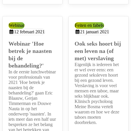
Categorie:
Webinar
Categorie:
Feiten en fabels
Aangemaakt op:
12 februari 2021
Aangemaakt op:
21 januari 2021
Webinar 'Hoe
Ook seks hoort bij
betrek je naasten
een leven na (of
bij de
met) verslaving
Eigenlijk is iedereen het
behandeling?'
er wel over eens: een
In de eerste lunchwebinar
gezond seksleven hoort
voor professionals van
bij een gezond leven.
2021 'Hoe betrek je
Verslaving is voor veel
naasten bij de
mensen een taboe, maar
behandeling?' gaan Eric
seks blijkbaar ook.
Blaauw, Gerjan
Klinisch psycholoog
Timmerman en Douwe
Meine Bosma vertelt
Nauta in op het
waarom en hoe we deze
onderwerp 'naasten'. In
taboes moeten
iets meer dan een half uur
doorbreken.
bespreken ze het belang
van het betrekken van