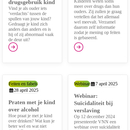
Kinderen weten soms
drugsgebruik kind
meer over drugs dan hun
Vind je als ouder iets
ouders. Zij zullen je graag
‘verdachts’ tussen de
vertellen dat het allemaal
spullen van jouw kind?
wel meevalt. Verzamel
Gedraagt je kind zich
daarom zelf informatie
anders dan anders en is
zodat je mening op feiten
hij of zij abnormaal vaak
is gebaseerd.
de deur uit?
Categorie:
Feiten en fabels
Categorie:
Webinar
Aangemaakt op:
7 april 2025
Aangemaakt op:
28 april 2025
Webinar:
Praten met je kind
Suïcidaliteit bij
over alcohol
verslaving
Hoe praat je met je kind
Op 12 december 2024
over drinken? Wat kun je
presenteerde VNN een
beter wel en wat niet
webinar over suïcidaliteit