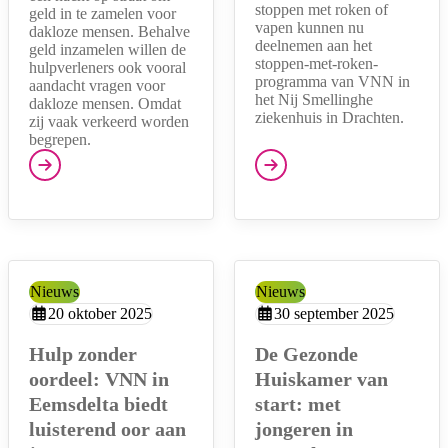
stoppen met roken of
geld in te zamelen voor
vapen kunnen nu
dakloze mensen. Behalve
deelnemen aan het
geld inzamelen willen de
stoppen-met-roken-
hulpverleners ook vooral
programma van VNN in
aandacht vragen voor
het Nij Smellinghe
dakloze mensen. Omdat
ziekenhuis in Drachten.
zij vaak verkeerd worden
begrepen.
Type:
Nieuws
Type:
Nieuws
Aangemaakt op:
20 oktober 2025
Aangemaakt op:
30 september 2025
Hulp zonder
De Gezonde
oordeel: VNN in
Huiskamer van
Eemsdelta biedt
start: met
luisterend oor aan
jongeren in