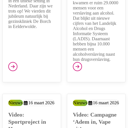
in een unieke setting in
kwamen er ruim 29.0000
Nederland. Daar zijn we
mensen voor een
trots op! We vierden dit
verslaving aan alcohol.
jubileum natuurlijk bij
Dat blijkt uit nieuwe
gezinskliniek De Borch
cijfers van het Landelijk
in Eelderwolde.
Alcohol en Drugs
Informatie Systeem
(LADIS). Daarnaast
hebben bijna 10.000
mensen een
alcoholverslaving naast
hun drugsverslaving.
Type:
Nieuws
Aangemaakt op:
16 maart 2026
Type:
Nieuws
Aangemaakt op:
16 maart 2026
Video:
Video: Campagne
Sportproject in
‘Adem in, Vape