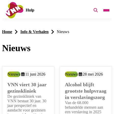
Hulp
Home
Info & Verhalen
Nieuws
Nieuws
Overzicht
Type:
Nieuws
Aangemaakt op:
11 juni 2026
Type:
Nieuws
Aangemaakt op:
28 mei 2026
VNN viert 30 jaar
Alcohol blijft
gezinskliniek
grootste hulpvraag
De gezinskliniek van
in verslavingszorg
VNN bestaat 30 jaar. 30
Van de 68.000
jaar perspectief en
behandelde mensen aan
aandacht voor gezinnen
een verslaving in 2025