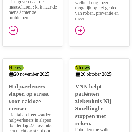
af te geven naar de
wellicht nog meer
maatschappij: kijk naar de
mogelijk op het gebied
mens áchter de
van roken, preventie en
problemen.
meer
Type:
Nieuws
Type:
Nieuws
Aangemaakt op:
20 november 2025
Aangemaakt op:
20 oktober 2025
Hulpverleners
VNN helpt
slapen op straat
patiënten
voor dakloze
ziekenhuis Nij
mensen
Smellinghe
Tientallen Leeuwarder
stoppen met
hulpverleners in slapen
roken.
donderdag 27 november
Patiënten die willen
een nacht op straat om