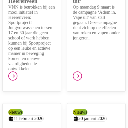
Heerenveen
uit’
VNN is betrokken bij een
Op maandag 9 maart is
mooi initiatief in
de campagne ‘Adem in,
Heerenveen:
Vape uit’ van start
Sportproject!
gegaan. Deze campagne
Jongvolwassenen tussen
richt zich op de effecten
17 en 30 jaar die geen
van roken en vapen onder
school of werk hebben
jongeren.
kunnen bij Sportproject
op een leuke en actieve
manier in beweging
komen en nieuwe
vaardigheden te
ontwikkelen
Type:
Nieuws
Type:
Nieuws
Aangemaakt op:
11 februari 2026
Aangemaakt op:
20 januari 2026