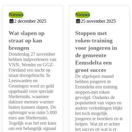
Type:
Nieuws
Type:
Nieuws
Aangemaakt op:
2 december 2025
Aangemaakt op:
25 november 2025
Wat slapen op
Stoppen met
straat op kan
roken-training
brengen
voor jongeren in
Donderdag 27 november
de gemeente
hebben hulpverleners van
Eemsdelta een
VNN, Wender en GGZ-
groot succes
Friesland een nacht op
straat doorgebracht. In
De afgelopen maand
Leeuwarden en
hebben jongeren in
Groningen werd zo geld
Eemsdelta een training
opgehaald voor speciale
stoppen-met roken
Sheltersuits, waarmee
gevolgd. Ondanks de
dakloze mensen warmer
populariteit van vapes en
buiten kunnen slapen. De
andere verleidingen blijkt
opbrengst was ruim 5.000
het toch mogelijk
euro aan Sheltersuits.
jongeren te bereiken en te
Tegelijk was het een kans
helpen. Wat zit er achter
om een belangrijk signaal
het succes en wat is er