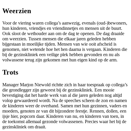
Weerzien
Voor de viering waren collega’s aanwezig, evenals (oud-)bewoners,
hun kinderen, vriendjes en vriendinnetjes en mensen uit de buurt.
Ook sloot de wethouder aan om de dag te openen. De dag draaide
om weerzien. Tussen mensen die elkaar jaren geleden hebben
bijgestaan in moeilijke tijden. Mensen van wie ooit afscheid is
genomen, niet wetende hoe het hen daarna is vergaan. Kinderen die
bij de gezinskliniek een veilige plek hebben gevonden en nu als
volwassene terug zijn gekomen met hun eigen kind op de arm.
Trots
Manager Marjon Niewold richtte zich in haar toespraak op collega’s
die grondlegger zijn geweest bij de gezinskliniek. Een mooie
bevestiging dat het harde werk van al die jaren geleden nog altijd
volop gewaardeerd wordt. Na de speeches scheen de zon en namen
de kinderen weer de overhand. Samen met hun gezinnen, vaders en
moeders, genoten ze van dit bijzondere feestje. Rennen, dollen, een
ijsje hier, popcorn daar. Kinderen van nu, en kinderen van toen, in
de toekomst allemaal gezonde volwassenen. Precies waar het bij de
gezinskliniek om draait.