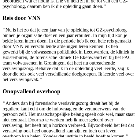
beoordelen wat er nodig is. Die vrijheid zit in de rol van een GZ-
psycholoog, daarom ben ik die opleiding gaan doen.’’
Reis door VNN
‘’Nu is het zo dat je een jaar van je opleiding tot GZ-psycholoog
binnen je organisatie doet en een jaar erbuiten. In mijn tijd kon je
beide jaren intern doen. In die periode heb ik een hele reis gemaakt
door VNN en verschillende afdelingen leren kennen. Ik heb
gewerkt bij de volwassenen polikliniek in Leeuwarden, de kliniek in
Bolsterburen, de forensische kliniek De Ekenwaard en bij het FACT
team volwassenen in Groningen, dat heet nu outreachende
verslavingszorg. Behalve dat ik in de opleiding veel leerde, zag ik
door die reis ook veel verschillende doelgroepen. Ik leerde veel over
het verslavingsvak.’’
Onopvallend overhoop
‘’Anders dan bij forensische verslavingszorg draait het bij de
reguliere kant echt om de hulpvraag en de veranderwens van de
persoon zelf. Het maatschappelijke belang speelt ook wel, maar staat
niet centraal. Door zo te werken heb ik meer geleerd over
verslaving, het heeft mijn horizon verbreed. Bijvoorbeeld het feit dat
verslaving ook heel onopvallend kan zijn en toch een leven
overhoop kan halen. Zonder dat justitie in beeld hoeft te komen.’’