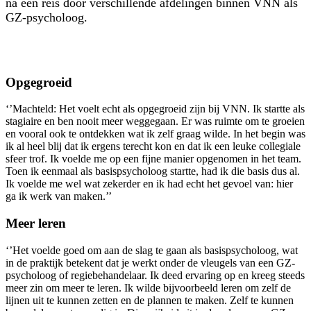
na een reis door verschillende afdelingen binnen VNN als
GZ-psycholoog.
Opgegroeid
‘’Machteld: Het voelt echt als opgegroeid zijn bij VNN. Ik startte als
stagiaire en ben nooit meer weggegaan. Er was ruimte om te groeien
en vooral ook te ontdekken wat ik zelf graag wilde. In het begin was
ik al heel blij dat ik ergens terecht kon en dat ik een leuke collegiale
sfeer trof. Ik voelde me op een fijne manier opgenomen in het team.
Toen ik eenmaal als basispsycholoog startte, had ik die basis dus al.
Ik voelde me wel wat zekerder en ik had echt het gevoel van: hier
ga ik werk van maken.’’
Meer leren
‘’Het voelde goed om aan de slag te gaan als basispsycholoog, wat
in de praktijk betekent dat je werkt onder de vleugels van een GZ-
psycholoog of regiebehandelaar. Ik deed ervaring op en kreeg steeds
meer zin om meer te leren. Ik wilde bijvoorbeeld leren om zelf de
lijnen uit te kunnen zetten en de plannen te maken. Zelf te kunnen