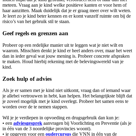
meteen. Vraag aan je kind welke positieve kanten er voor hem of
haar aanzitten. Maak duidelijk dat je er graag meer over wilt weten.
Je leert zo je kind beter kennen en er komt vanzelf ruimte om bij de
risico’s van het gebruik stil te staan.
Geef regels en grenzen aan
Probeer op een redelijke manier uit te leggen wat je niet wilt en
waarom. Misschien denkt je kind er heel anders over, maar het weet
dan in ieder geval wat jouw mening is. Probeer concrete afspraken
te maken. Houd hierbij rekening met de belevingswereld van je
kind.
Zoek hulp of advies
Als je er samen met je kind niet uitkomt, vraag dan of iemand waar
je allebei vertrouwen in hebt, kan helpen. Het belangrijkste blijft dat
je zoveel mogelijk met je kind overlegt. Probeer het samen eens te
worden over de te nemen stappen.
Wil je je verdiepen in opvoeding en drugsgebruik dan kun je:
• een
adviesgesprek
aanvragen bij Voorlichting en Preventie (als je
in één van de 3 noordelijke provincies woont).
• je opgeven voor een
oudercursus
die VNN in één van de