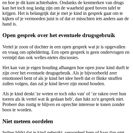
en hoe je dit kunt achterhalen. Ondanks de kenmerken van drugs
kan het toch nog lastig zijn om de waarheid goed boven tafel te
krijgen. Het is belangrijk dat je met je kind in gesprek gaat om te
kijken of je vermoeden juist is of dat er misschien iets anders aan de
hand is.
Open gesprek over het eventuele drugsgebruik
Vertel je zoon of dochter in een open gesprek wat je is opgevallen
en vraag om opheldering. Een open gesprek is geen ondervragen en
vermijd dan ook welles-nietes discussies.
Het kan van je eigen houding afhangen hoe open jouw kind durft te
zijn over het eventuele drugsgebruik. Als je bijvoorbeeld zeer
emotioneel bent of als je kind het idee heeft dat er flinke straffen
zullen volgen, dan zal je kind liever zijn mond houden.
Als je kind denkt 'ze weten er toch niks van' of ‘ze raken over hun
toeren als ik vertel wat ik gedaan heb', dan lukt zo'n gesprek niet.
Probeer dus rustig te blijven en oprechte interesse te tonen zonder
boos te worden.
Niet meteen oordelen
Indien blijkt dat je kind gebruikt, veroordeel hem of haar dan niet