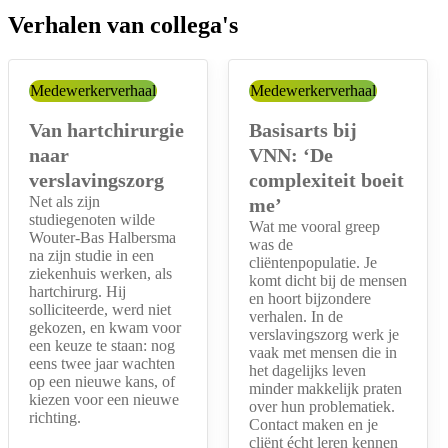
Verhalen van collega's
Categorie:
Medewerkerverhaal
Categorie:
Medewerkerverhaal
Van hartchirurgie
Basisarts bij
naar
VNN: ‘De
verslavingszorg
complexiteit boeit
Net als zijn
me’
studiegenoten wilde
Wat me vooral greep
Wouter-Bas Halbersma
was de
na zijn studie in een
cliëntenpopulatie. Je
ziekenhuis werken, als
komt dicht bij de mensen
hartchirurg. Hij
en hoort bijzondere
solliciteerde, werd niet
verhalen. In de
gekozen, en kwam voor
verslavingszorg werk je
een keuze te staan: nog
vaak met mensen die in
eens twee jaar wachten
het dagelijks leven
op een nieuwe kans, of
minder makkelijk praten
kiezen voor een nieuwe
over hun problematiek.
richting.
Contact maken en je
cliënt écht leren kennen