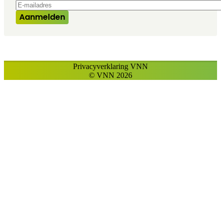
E-mailadres
*
Aanmelden
Privacyverklaring VNN
© VNN 2026