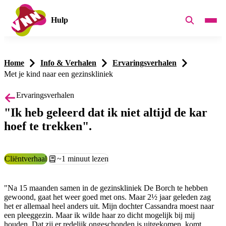
Hulp
Home
Info & Verhalen
Ervaringsverhalen
Met je kind naar een gezinskliniek
Ervaringsverhalen
"Ik heb geleerd dat ik niet altijd de kar
hoef te trekken".
Categorie:
Cliëntverhaal
Leestijd:
~1 minuut lezen
"Na 15 maanden samen in de gezinskliniek De Borch te hebben
gewoond, gaat het weer goed met ons. Maar 2½ jaar geleden zag
het er allemaal heel anders uit. Mijn dochter Cassandra moest naar
een pleeggezin. Maar ik wilde haar zo dicht mogelijk bij mij
houden. Dat zij er redelijk ongeschonden is uitgekomen, komt