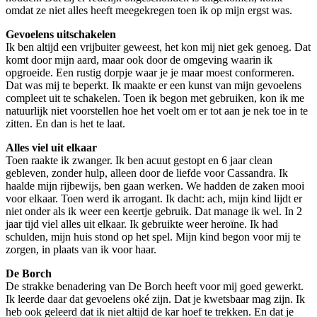
omdat ze niet alles heeft meegekregen toen ik op mijn ergst was.
Gevoelens uitschakelen
Ik ben altijd een vrijbuiter geweest, het kon mij niet gek genoeg. Dat
komt door mijn aard, maar ook door de omgeving waarin ik
opgroeide. Een rustig dorpje waar je je maar moest conformeren.
Dat was mij te beperkt. Ik maakte er een kunst van mijn gevoelens
compleet uit te schakelen. Toen ik begon met gebruiken, kon ik me
natuurlijk niet voorstellen hoe het voelt om er tot aan je nek toe in te
zitten. En dan is het te laat.
Alles viel uit elkaar
Toen raakte ik zwanger. Ik ben acuut gestopt en 6 jaar clean
gebleven, zonder hulp, alleen door de liefde voor Cassandra. Ik
haalde mijn rijbewijs, ben gaan werken. We hadden de zaken mooi
voor elkaar. Toen werd ik arrogant. Ik dacht: ach, mijn kind lijdt er
niet onder als ik weer een keertje gebruik. Dat manage ik wel. In 2
jaar tijd viel alles uit elkaar. Ik gebruikte weer heroïne. Ik had
schulden, mijn huis stond op het spel. Mijn kind begon voor mij te
zorgen, in plaats van ik voor haar.
De Borch
De strakke benadering van De Borch heeft voor mij goed gewerkt.
Ik leerde daar dat gevoelens oké zijn. Dat je kwetsbaar mag zijn. Ik
heb ook geleerd dat ik niet altijd de kar hoef te trekken. En dat je