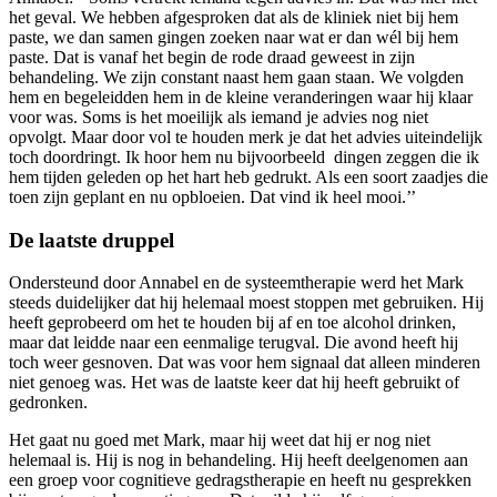
het geval. We hebben afgesproken dat als de kliniek niet bij hem
paste, we dan samen gingen zoeken naar wat er dan wél bij hem
paste. Dat is vanaf het begin de rode draad geweest in zijn
behandeling. We zijn constant naast hem gaan staan. We volgden
hem en begeleidden hem in de kleine veranderingen waar hij klaar
voor was. Soms is het moeilijk als iemand je advies nog niet
opvolgt. Maar door vol te houden merk je dat het advies uiteindelijk
toch doordringt. Ik hoor hem nu bijvoorbeeld dingen zeggen die ik
hem tijden geleden op het hart heb gedrukt. Als een soort zaadjes die
toen zijn geplant en nu opbloeien. Dat vind ik heel mooi.’’
De laatste druppel
Ondersteund door Annabel en de systeemtherapie werd het Mark
steeds duidelijker dat hij helemaal moest stoppen met gebruiken. Hij
heeft geprobeerd om het te houden bij af en toe alcohol drinken,
maar dat leidde naar een eenmalige terugval. Die avond heeft hij
toch weer gesnoven. Dat was voor hem signaal dat alleen minderen
niet genoeg was. Het was de laatste keer dat hij heeft gebruikt of
gedronken.
Het gaat nu goed met Mark, maar hij weet dat hij er nog niet
helemaal is. Hij is nog in behandeling. Hij heeft deelgenomen aan
een groep voor cognitieve gedragstherapie en heeft nu gesprekken