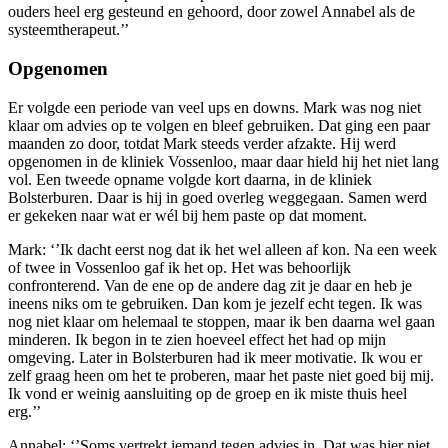
ouders heel erg gesteund en gehoord, door zowel Annabel als de
systeemtherapeut.’’
Opgenomen
Er volgde een periode van veel ups en downs. Mark was nog niet
klaar om advies op te volgen en bleef gebruiken. Dat ging een paar
maanden zo door, totdat Mark steeds verder afzakte. Hij werd
opgenomen in de kliniek Vossenloo, maar daar hield hij het niet lang
vol. Een tweede opname volgde kort daarna, in de kliniek
Bolsterburen. Daar is hij in goed overleg weggegaan. Samen werd
er gekeken naar wat er wél bij hem paste op dat moment.
Mark: ‘’Ik dacht eerst nog dat ik het wel alleen af kon. Na een week
of twee in Vossenloo gaf ik het op. Het was behoorlijk
confronterend. Van de ene op de andere dag zit je daar en heb je
ineens niks om te gebruiken. Dan kom je jezelf echt tegen. Ik was
nog niet klaar om helemaal te stoppen, maar ik ben daarna wel gaan
minderen. Ik begon in te zien hoeveel effect het had op mijn
omgeving. Later in Bolsterburen had ik meer motivatie. Ik wou er
zelf graag heen om het te proberen, maar het paste niet goed bij mij.
Ik vond er weinig aansluiting op de groep en ik miste thuis heel
erg.’’
Annabel: ‘’Soms vertrekt iemand tegen advies in. Dat was hier niet