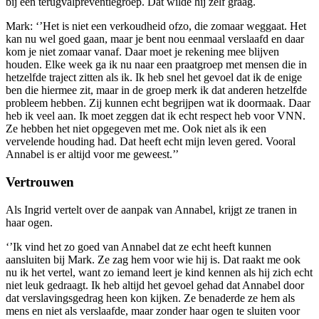
bij een terugvalpreventiegroep. Dat wilde hij zelf graag.
Mark: ‘’Het is niet een verkoudheid ofzo, die zomaar weggaat. Het
kan nu wel goed gaan, maar je bent nou eenmaal verslaafd en daar
kom je niet zomaar vanaf. Daar moet je rekening mee blijven
houden. Elke week ga ik nu naar een praatgroep met mensen die in
hetzelfde traject zitten als ik. Ik heb snel het gevoel dat ik de enige
ben die hiermee zit, maar in de groep merk ik dat anderen hetzelfde
probleem hebben. Zij kunnen echt begrijpen wat ik doormaak. Daar
heb ik veel aan. Ik moet zeggen dat ik echt respect heb voor VNN.
Ze hebben het niet opgegeven met me. Ook niet als ik een
vervelende houding had. Dat heeft echt mijn leven gered. Vooral
Annabel is er altijd voor me geweest.’’
Vertrouwen
Als Ingrid vertelt over de aanpak van Annabel, krijgt ze tranen in
haar ogen.
‘’Ik vind het zo goed van Annabel dat ze echt heeft kunnen
aansluiten bij Mark. Ze zag hem voor wie hij is. Dat raakt me ook
nu ik het vertel, want zo iemand leert je kind kennen als hij zich echt
niet leuk gedraagt. Ik heb altijd het gevoel gehad dat Annabel door
dat verslavingsgedrag heen kon kijken. Ze benaderde ze hem als
mens en niet als verslaafde, maar zonder haar ogen te sluiten voor