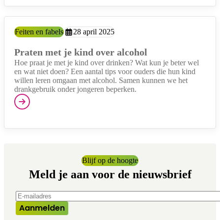
Categorie:
Feiten en fabels
Aangemaakt op:
28 april 2025
Praten met je kind over alcohol
Hoe praat je met je kind over drinken? Wat kun je beter wel
en wat niet doen? Een aantal tips voor ouders die hun kind
willen leren omgaan met alcohol. Samen kunnen we het
drankgebruik onder jongeren beperken.
Blijf op de hoogte
Meld je aan voor de nieuwsbrief
E-mailadres
*
Aanmelden