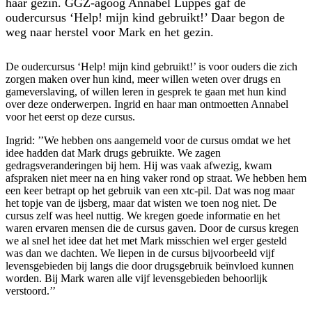
haar gezin. GGZ-agoog Annabel Luppes gaf de
oudercursus ‘Help! mijn kind gebruikt!’ Daar begon de
weg naar herstel voor Mark en het gezin.
De oudercursus ‘Help! mijn kind gebruikt!’ is voor ouders die zich
zorgen maken over hun kind, meer willen weten over drugs en
gameverslaving, of willen leren in gesprek te gaan met hun kind
over deze onderwerpen. Ingrid en haar man ontmoetten Annabel
voor het eerst op deze cursus.
Ingrid: ’’We hebben ons aangemeld voor de cursus omdat we het
idee hadden dat Mark drugs gebruikte. We zagen
gedragsveranderingen bij hem. Hij was vaak afwezig, kwam
afspraken niet meer na en hing vaker rond op straat. We hebben hem
een keer betrapt op het gebruik van een xtc-pil. Dat was nog maar
het topje van de ijsberg, maar dat wisten we toen nog niet. De
cursus zelf was heel nuttig. We kregen goede informatie en het
waren ervaren mensen die de cursus gaven. Door de cursus kregen
we al snel het idee dat het met Mark misschien wel erger gesteld
was dan we dachten. We liepen in de cursus bijvoorbeeld vijf
levensgebieden bij langs die door drugsgebruik beïnvloed kunnen
worden. Bij Mark waren alle vijf levensgebieden behoorlijk
verstoord.’’