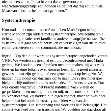
niet meteen zitten. Ik dacht eerst dat ze gewoon een
waarschuwingspraatje zou houden en dat het daarbij zou blijven.
Maar vanaf toen is het contact gebleven.’’
Systeemtherapie
Kort nadat het contact tussen Annabel en Mark begon te lopen,
startte Mark en zijn ouders met systeemtherapie. Systeemtherapie
richt zich op relaties met familie en andere belangrijke naasten (het
systeem). Het gaat om het herstellen of verstevigen van die relaties
en het verbeteren van de communicatie met elkaar.
Ingrid: ‘’Op den duur werd ons systeemtherapie aangeboden vanuit
VNN. We werden als gezin al een tijd geconfronteerd met Marks
gedrag. We konden geen afspraken met hem maken, hij was vaak
boos en hij ging telkens over grenzen heen. Hij is nooit agressief
geweest, maar zijn gedrag had een grote impact op het gezin. Wij
hadden hulp nodig om daarmee om te gaan. De systeemtherapie
hielp ons bijvoorbeeld om als ouders dezelfde koers te varen. Dat
was enorm waardevol, het bracht stabiliteit. Vaak waren de
gesprekken alleen met mijn man en mij, maar soms ook met Mark
en Annabel erbij. Zij hadden hun eigen contact, maar het was heel
helpend dat het nooit helemaal gescheiden was van de
systeemtherapie. Die samenhang was voor ons heel belangrijk. Het
contact was heel open en transparant. We voelden ons daardoor als