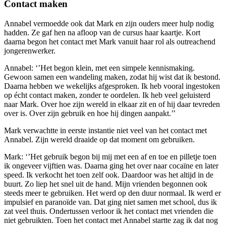
Contact maken
Annabel vermoedde ook dat Mark en zijn ouders meer hulp nodig
hadden. Ze gaf hen na afloop van de cursus haar kaartje. Kort
daarna begon het contact met Mark vanuit haar rol als outreachend
jongerenwerker.
Annabel: ‘’Het begon klein, met een simpele kennismaking.
Gewoon samen een wandeling maken, zodat hij wist dat ik bestond.
Daarna hebben we wekelijks afgesproken. Ik heb vooral ingestoken
op écht contact maken, zonder te oordelen. Ik heb veel geluisterd
naar Mark. Over hoe zijn wereld in elkaar zit en of hij daar tevreden
over is. Over zijn gebruik en hoe hij dingen aanpakt.’’
Mark verwachtte in eerste instantie niet veel van het contact met
Annabel. Zijn wereld draaide op dat moment om gebruiken.
Mark: ‘’Het gebruik begon bij mij met een af en toe en pilletje toen
ik ongeveer vijftien was. Daarna ging het over naar cocaïne en later
speed. Ik verkocht het toen zelf ook. Daardoor was het altijd in de
buurt. Zo liep het snel uit de hand. Mijn vrienden begonnen ook
steeds meer te gebruiken. Het werd op den duur normaal. Ik werd er
impulsief en paranoïde van. Dat ging niet samen met school, dus ik
zat veel thuis. Ondertussen verloor ik het contact met vrienden die
niet gebruikten. Toen het contact met Annabel startte zag ik dat nog