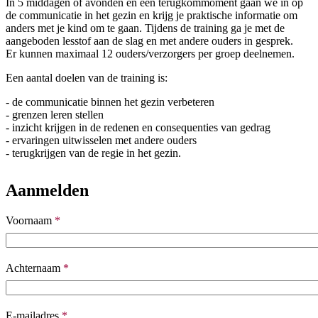
In 5 middagen of avonden en een terugkommoment gaan we in op
de communicatie in het gezin en krijg je praktische informatie om
anders met je kind om te gaan. Tijdens de training ga je met de
aangeboden lesstof aan de slag en met andere ouders in gesprek.
Er kunnen maximaal 12 ouders/verzorgers per groep deelnemen.
Een aantal doelen van de training is:
- de communicatie binnen het gezin verbeteren
- grenzen leren stellen
- inzicht krijgen in de redenen en consequenties van gedrag
- ervaringen uitwisselen met andere ouders
- terugkrijgen van de regie in het gezin.
Aanmelden
Voornaam
*
Naam en achternaam
Achternaam
*
E-mailadres
*