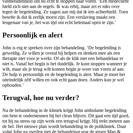
vastberadenheid om nu écht te stoppen naar voren. ‘Een medecliënt
hield zich niet aan de regels. Ik was erbij, maar zei er niks over
tegen de begeleiding. Ze zagen aan mij dat ik iets achterhield. Toen
besefte ik dat ik eerlijk moest zijn. Een verslaving maakt een
leugenaar van je, het was tijd om echt helemaal open te zijn.’
Persoonlijk en alert
John is erg te spreken over zijn behandeling. ‘De begeleiding is
geweldig. Ze willen je overal bij helpen en denken mee als een
therapie niet voor je werkt. Of als de klik met een behandelaar er
niet is. Vanaf het begin is het duidelijk. Je kunt stoppen wanneer je
wilt, maar als je terug wilt komen begin je weer van voren af aan.
De hulp is persoonlijk en de begeleiding is alert. Maar je moet het
uiteindelijk zélf willen en ook echt gaan doen. Anders kun je wel
ophouden.’
Terugval, hoe nu verder?
Na de behandeling in de kliniek krijgt John ambulante begeleiding
om hem te ondersteunen bij het clean blijven. Dit gaat een tijd goed,
tot hij na stress op zijn werk een terugval krijgt. Hij trekt meteen aan
de bel. Het nieuwe plan wordt behandeling in de polikliniek. Daar
volgt John na overleg met de behandelaar nog de groep Man &