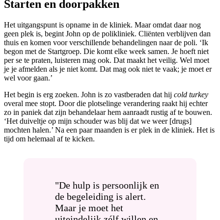
Starten en doorpakken
Het uitgangspunt is opname in de kliniek. Maar omdat daar nog
geen plek is, begint John op de polikliniek. Cliënten verblijven dan
thuis en komen voor verschillende behandelingen naar de poli. ‘Ik
begon met de Startgroep. Die komt elke week samen. Je hoeft niet
per se te praten, luisteren mag ook. Dat maakt het veilig. Wel moet
je je afmelden als je niet komt. Dat mag ook niet te vaak; je moet er
wel voor gaan.’
Het begin is erg zoeken. John is zo vastberaden dat hij
cold turkey
overal mee stopt. Door die plotselinge verandering raakt hij echter
zo in paniek dat zijn behandelaar hem aanraadt rustig af te bouwen.
‘Het duiveltje op mijn schouder was blij dat we weer [drugs]
mochten halen.’ Na een paar maanden is er plek in de kliniek. Het is
tijd om helemaal af te kicken.
"De hulp is persoonlijk en
de begeleiding is alert.
Maar je moet het
uiteindelijk zélf willen en