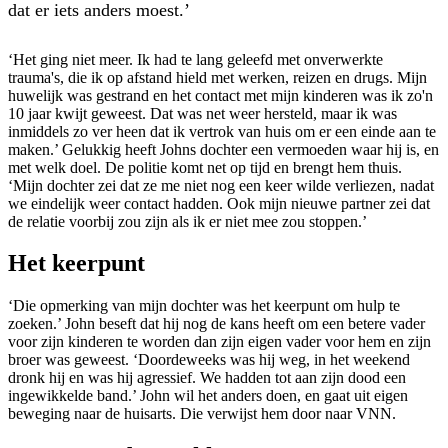
dat er iets anders moest.’
‘Het ging niet meer. Ik had te lang geleefd met onverwerkte
trauma's, die ik op afstand hield met werken, reizen en drugs. Mijn
huwelijk was gestrand en het contact met mijn kinderen was ik zo'n
10 jaar kwijt geweest. Dat was net weer hersteld, maar ik was
inmiddels zo ver heen dat ik vertrok van huis om er een einde aan te
maken.’ Gelukkig heeft Johns dochter een vermoeden waar hij is, en
met welk doel. De politie komt net op tijd en brengt hem thuis.
‘Mijn dochter zei dat ze me niet nog een keer wilde verliezen, nadat
we eindelijk weer contact hadden. Ook mijn nieuwe partner zei dat
de relatie voorbij zou zijn als ik er niet mee zou stoppen.’
Het keerpunt
‘Die opmerking van mijn dochter was het keerpunt om hulp te
zoeken.’ John beseft dat hij nog de kans heeft om een betere vader
voor zijn kinderen te worden dan zijn eigen vader voor hem en zijn
broer was geweest. ‘Doordeweeks was hij weg, in het weekend
dronk hij en was hij agressief. We hadden tot aan zijn dood een
ingewikkelde band.’ John wil het anders doen, en gaat uit eigen
beweging naar de huisarts. Die verwijst hem door naar VNN.