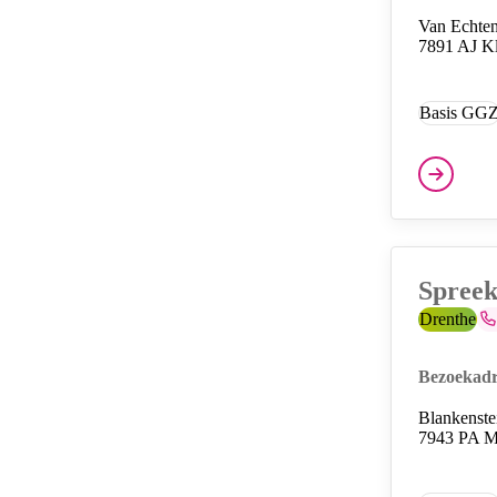
Van Echte
7891 AJ K
Basis GG
Diensten
Spreek
Provincie:
Drenthe
Te
Bezoekadr
Blankenste
7943 PA M