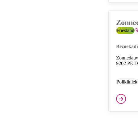
Zonned
Provincie:
Friesland
T
Bezoekadr
Zonnedau
9202 PE D
Polikliniek
Diensten