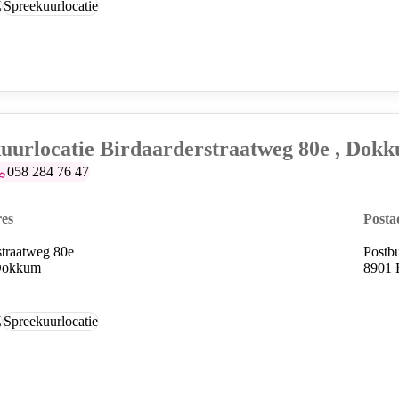
Z
Spreekuurlocatie
uurlocatie Birdaarderstraatweg 80e , Dok
elefoonummer:
058 284 76 47
es
Posta
straatweg 80e
Postb
Dokkum
8901 
Z
Spreekuurlocatie