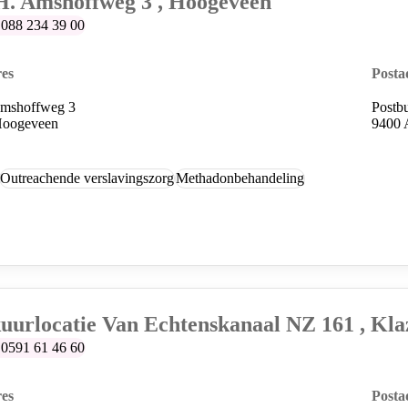
H. Amshoffweg 3 , Hoogeveen
lefoonummer:
088 234 39 00
es
Posta
Amshoffweg 3
Postb
Hoogeveen
9400 
Outreachende verslavingszorg
Methadonbehandeling
uurlocatie Van Echtenskanaal NZ 161 , Kla
lefoonummer:
0591 61 46 60
es
Posta