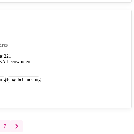
dres
us 221
BA Leeuwarden
ing
Jeugdbehandeling
7