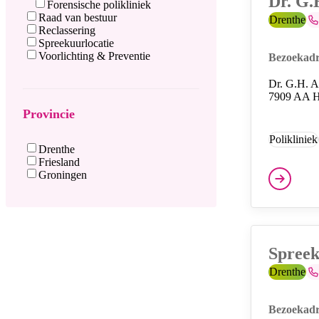
Dr. G.
Forensische polikliniek
Raad van bestuur
Provincie:
Drenthe
Te
Reclassering
Spreekuurlocatie
Voorlichting & Preventie
Bezoekadr
Dr. G.H. 
7909 AA 
Provincie
Polikliniek
Provincie
Drenthe
Diensten
Friesland
Groningen
Spreek
Provincie:
Drenthe
Te
Bezoekadr