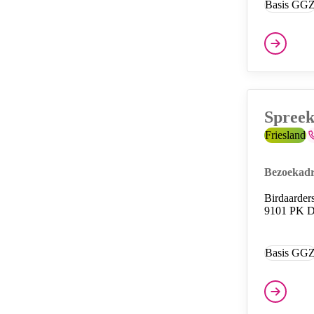
Basis GG
Diensten
Spreek
Provincie:
Friesland
T
Bezoekadr
Birdaarder
9101 PK 
Basis GG
Diensten