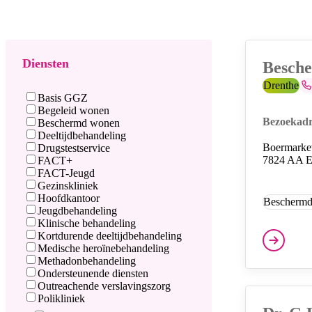
Filters
Overzich
Diensten
Besch
Provincie:
Drenthe
Te
Diensten
Basis GGZ
Begeleid wonen
Bezoekadr
Beschermd wonen
Deeltijdbehandeling
Boermarke
Drugstestservice
7824 AA 
FACT+
FACT-Jeugd
Gezinskliniek
Hoofdkantoor
Bescherm
Jeugdbehandeling
Diensten
Klinische behandeling
Kortdurende deeltijdbehandeling
Medische heroïnebehandeling
Methadonbehandeling
Ondersteunende diensten
Outreachende verslavingszorg
Polikliniek