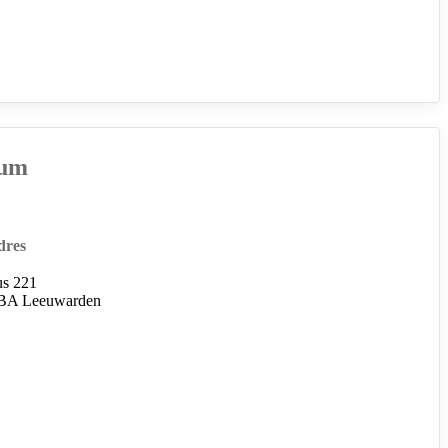
kum
dres
us 221
BA Leeuwarden