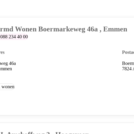
t
ermd Wonen Boermarkeweg 46a , Emmen
lefoonummer:
088 234 40 00
es
Posta
weg 46a
Boerm
Emmen
7824
d wonen