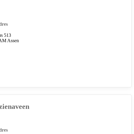
dres
us 513
AM Assen
zienaveen
dres