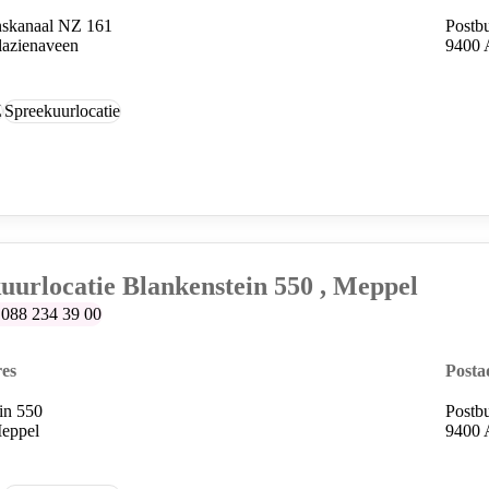
nskanaal NZ 161
Postb
lazienaveen
9400 
Z
Spreekuurlocatie
uurlocatie Blankenstein 550 , Meppel
lefoonummer:
088 234 39 00
es
Posta
in 550
Postb
eppel
9400 