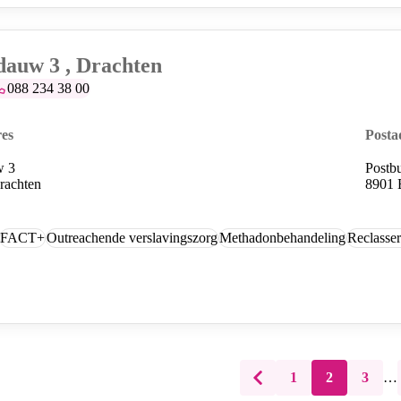
auw 3 , Drachten
elefoonummer:
088 234 38 00
es
Posta
w 3
Postb
rachten
8901 
FACT+
Outreachende verslavingszorg
Methadonbehandeling
Reclasser
1
2
3
…