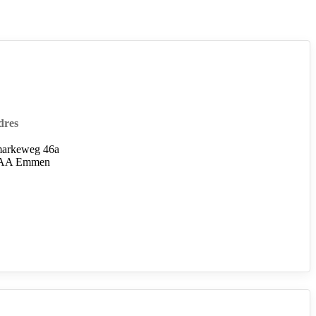
dres
arkeweg 46a
 AA Emmen