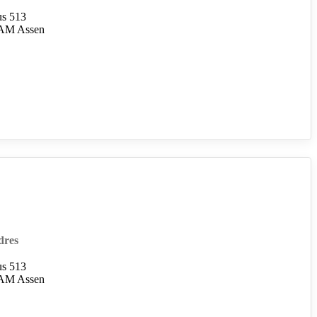
us 513
AM Assen
dres
us 513
AM Assen