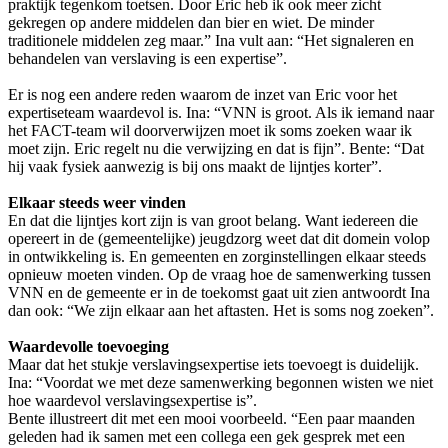
praktijk tegenkom toetsen. Door Eric heb ik ook meer zicht
gekregen op andere middelen dan bier en wiet. De minder
traditionele middelen zeg maar.” Ina vult aan: “Het signaleren en
behandelen van verslaving is een expertise”.
Er is nog een andere reden waarom de inzet van Eric voor het
expertiseteam waardevol is. Ina: “VNN is groot. Als ik iemand naar
het FACT-team wil doorverwijzen moet ik soms zoeken waar ik
moet zijn. Eric regelt nu die verwijzing en dat is fijn”. Bente: “Dat
hij vaak fysiek aanwezig is bij ons maakt de lijntjes korter”.
Elkaar steeds weer vinden
En dat die lijntjes kort zijn is van groot belang. Want iedereen die
opereert in de (gemeentelijke) jeugdzorg weet dat dit domein volop
in ontwikkeling is. En gemeenten en zorginstellingen elkaar steeds
opnieuw moeten vinden. Op de vraag hoe de samenwerking tussen
VNN en de gemeente er in de toekomst gaat uit zien antwoordt Ina
dan ook: “We zijn elkaar aan het aftasten. Het is soms nog zoeken”.
Waardevolle toevoeging
Maar dat het stukje verslavingsexpertise iets toevoegt is duidelijk.
Ina: “Voordat we met deze samenwerking begonnen wisten we niet
hoe waardevol verslavingsexpertise is”.
Bente illustreert dit met een mooi voorbeeld. “Een paar maanden
geleden had ik samen met een collega een gek gesprek met een