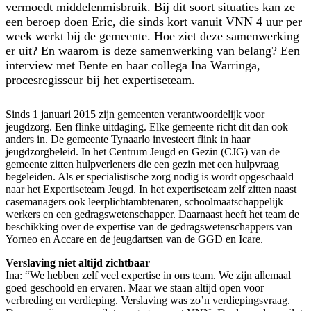
vermoedt middelenmisbruik. Bij dit soort situaties kan ze
een beroep doen Eric, die sinds kort vanuit VNN 4 uur per
week werkt bij de gemeente. Hoe ziet deze samenwerking
er uit? En waarom is deze samenwerking van belang? Een
interview met Bente en haar collega Ina Warringa,
procesregisseur bij het expertiseteam.
Sinds 1 januari 2015 zijn gemeenten verantwoordelijk voor
jeugdzorg. Een flinke uitdaging. Elke gemeente richt dit dan ook
anders in. De gemeente Tynaarlo investeert flink in haar
jeugdzorgbeleid. In het Centrum Jeugd en Gezin (CJG) van de
gemeente zitten hulpverleners die een gezin met een hulpvraag
begeleiden. Als er specialistische zorg nodig is wordt opgeschaald
naar het Expertiseteam Jeugd. In het expertiseteam zelf zitten naast
casemanagers ook leerplichtambtenaren, schoolmaatschappelijk
werkers en een gedragswetenschapper. Daarnaast heeft het team de
beschikking over de expertise van de gedragswetenschappers van
Yorneo en Accare en de jeugdartsen van de GGD en Icare.
Verslaving niet altijd zichtbaar
Ina: “We hebben zelf veel expertise in ons team. We zijn allemaal
goed geschoold en ervaren. Maar we staan altijd open voor
verbreding en verdieping. Verslaving was zo’n verdiepingsvraag.