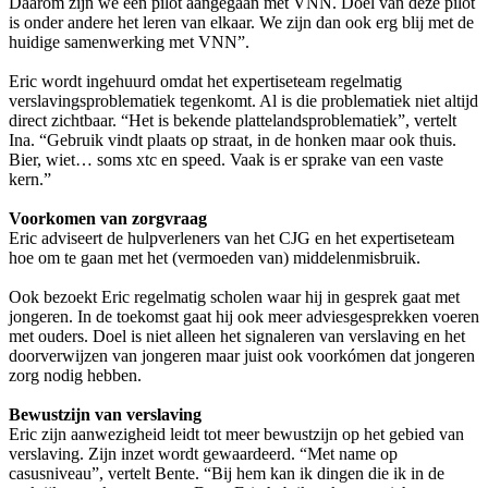
Daarom zijn we een pilot aangegaan met VNN. Doel van deze pilot
is onder andere het leren van elkaar. We zijn dan ook erg blij met de
huidige samenwerking met VNN”.
Eric wordt ingehuurd omdat het expertiseteam regelmatig
verslavingsproblematiek tegenkomt. Al is die problematiek niet altijd
direct zichtbaar. “Het is bekende plattelandsproblematiek”, vertelt
Ina. “Gebruik vindt plaats op straat, in de honken maar ook thuis.
Bier, wiet… soms xtc en speed. Vaak is er sprake van een vaste
kern.”
Voorkomen van zorgvraag
Eric adviseert de hulpverleners van het CJG en het expertiseteam
hoe om te gaan met het (vermoeden van) middelenmisbruik.
Ook bezoekt Eric regelmatig scholen waar hij in gesprek gaat met
jongeren. In de toekomst gaat hij ook meer adviesgesprekken voeren
met ouders. Doel is niet alleen het signaleren van verslaving en het
doorverwijzen van jongeren maar juist ook voorkómen dat jongeren
zorg nodig hebben.
Bewustzijn van verslaving
Eric zijn aanwezigheid leidt tot meer bewustzijn op het gebied van
verslaving. Zijn inzet wordt gewaardeerd. “Met name op
casusniveau”, vertelt Bente. “Bij hem kan ik dingen die ik in de