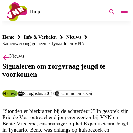
Hulp
Home
Info & Verhalen
Nieuws
Samenwerking gemeente Tynaarlo en VNN
Nieuws
Signaleren om zorgvraag jeugd te
voorkomen
Type:
Nieuws
Aangemaakt op:
8 augustus 2019
Leestijd:
~2 minuten lezen
“Stonden er bierkratten bij de achterdeur?” In gesprek zijn
Eric de Vos, outreachend jongerenwerker bij VNN en
Bente Miedema, casemanager bij het Expertiseteam Jeugd
in Tynaarlo. Bente was onlangs op huisbezoek en