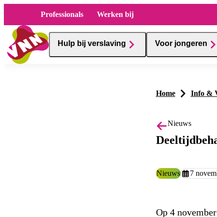
Hulp
Professionals
Werken bij
Hulp bij verslaving
Voor jongeren
Home
Info & 
Nieuws
Deeltijdbeh
Type:
Nieuws
Aangemaakt
7 novem
Op 4 november i