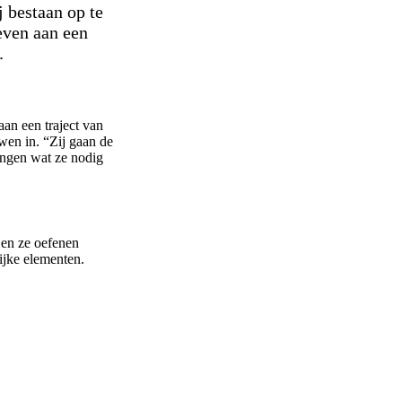
 bestaan op te
even aan een
.
an een traject van
en in. “Zij gaan de
engen wat ze nodig
 en ze oefenen
rijke elementen.