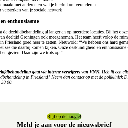
t maakt met anderen en wat je hierin kunt veranderen
versterken van je sociale netwerk
 en enthousiasme
de deeltijdbehandeling al langer en op meerdere locaties. Bij het opzet
 van deeltijd Groningen ook meegenomen. Het team heeft volop de rui
 in Friesland goed neer te zetten. Nieuwold: “We hebben ons hard gem
euzes die daarbij komen kijken. Onze deskundigheid én enthousiasme e
 en gezien. Daar zijn we trots op.”
eltijdbehandeling gaat via interne verwijzers van VNN.
Heb jij een cli
ijdbehandeling in Friesland? Neem dan contact op met de polikliniek 
 38 00.
Blijf op de hoogte!
Meld je aan voor de nieuwsbrief