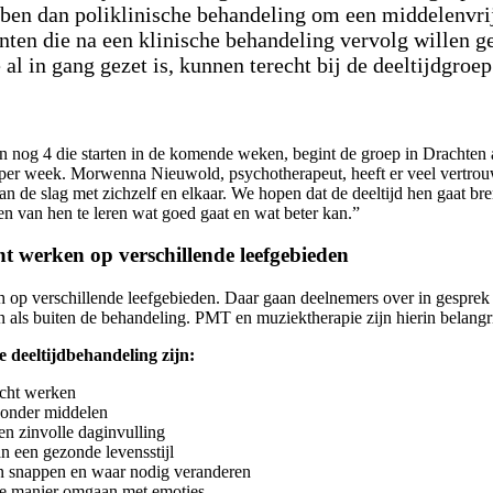
ben dan poliklinische behandeling om een middelenvrij
nten die na een klinische behandeling vervolg willen g
 al in gang gezet is, kunnen terecht bij de deeltijdgroep
en nog 4 die starten in de komende weken, begint de groep in Drachten a
per week. Morwenna Nieuwold, psychotherapeut, heeft er veel vertrouw
an de slag met zichzelf en elkaar. We hopen dat de deeltijd hen gaat br
n van hen te leren wat goed gaat en wat beter kan.”
ht werken op verschillende leefgebieden
ich op verschillende leefgebieden. Daar gaan deelnemers over in gesprek
 als buiten de behandeling. PMT en muziektherapie zijn hierin belang
 deeltijdbehandeling zijn:
icht werken
zonder middelen
n zinvolle daginvulling
n een gezonde levensstijl
 snappen en waar nodig veranderen
e manier omgaan met emoties