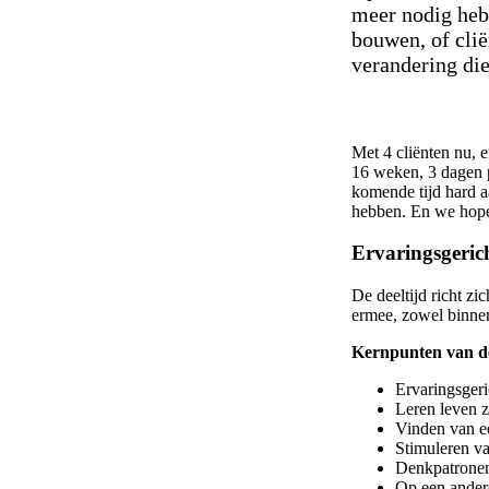
meer nodig heb
bouwen, of clië
verandering die
Met 4 cliënten nu, 
16 weken, 3 dagen 
komende tijd hard a
hebben. En we hope
Ervaringsgeric
De deeltijd richt z
ermee, zowel binnen
Kernpunten van de
Ervaringsger
Leren leven 
Vinden van ee
Stimuleren va
Denkpatronen
Op een ander