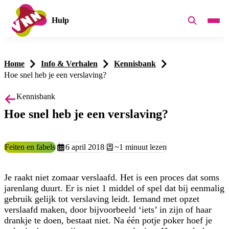
Hulp
Home
Info & Verhalen
Kennisbank
Hoe snel heb je een verslaving?
Kennisbank
Hoe snel heb je een verslaving?
Categorie:
Feiten en fabels
Aangemaakt op:
6 april 2018
Leestijd:
~1 minuut lezen
Je raakt niet zomaar verslaafd. Het is een proces dat soms
jarenlang duurt. Er is niet 1 middel of spel dat bij eenmalig
gebruik gelijk tot verslaving leidt. Iemand met opzet
verslaafd maken, door bijvoorbeeld ‘iets’ in zijn of haar
drankje te doen, bestaat niet. Na één potje poker hoef je