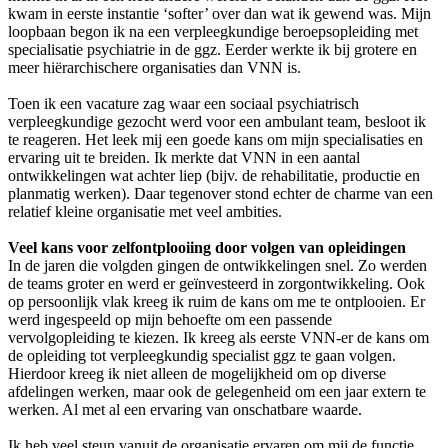
kwam in eerste instantie ‘softer’ over dan wat ik gewend was. Mijn
loopbaan begon ik na een verpleegkundige beroepsopleiding met
specialisatie psychiatrie in de ggz. Eerder werkte ik bij grotere en
meer hiërarchischere organisaties dan VNN is.
Toen ik een vacature zag waar een sociaal psychiatrisch
verpleegkundige gezocht werd voor een ambulant team, besloot ik
te reageren. Het leek mij een goede kans om mijn specialisaties en
ervaring uit te breiden. Ik merkte dat VNN in een aantal
ontwikkelingen wat achter liep (bijv. de rehabilitatie, productie en
planmatig werken). Daar tegenover stond echter de charme van een
relatief kleine organisatie met veel ambities.
Veel kans voor zelfontplooiing door volgen van opleidingen
In de jaren die volgden gingen de ontwikkelingen snel. Zo werden
de teams groter en werd er geïnvesteerd in zorgontwikkeling. Ook
op persoonlijk vlak kreeg ik ruim de kans om me te ontplooien. Er
werd ingespeeld op mijn behoefte om een passende
vervolgopleiding te kiezen. Ik kreeg als eerste VNN-er de kans om
de opleiding tot verpleegkundig specialist ggz te gaan volgen.
Hierdoor kreeg ik niet alleen de mogelijkheid om op diverse
afdelingen werken, maar ook de gelegenheid om een jaar extern te
werken. Al met al een ervaring van onschatbare waarde.
Ik heb veel steun vanuit de organisatie ervaren om mij de functie