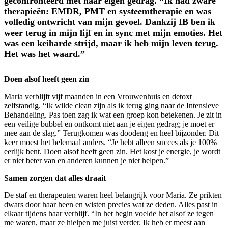
geconfronteerd met haar eigen gedrag. “Ik had zware
therapieën: EMDR, PMT en systeemtherapie en was
volledig ontwricht van mijn gevoel. Dankzij IB ben ik
weer terug in mijn lijf en in sync met mijn emoties. Het
was een keiharde strijd, maar ik heb mijn leven terug.
Het was het waard.”
Doen alsof heeft geen zin
Maria verblijft vijf maanden in een Vrouwenhuis en detoxt
zelfstandig. “Ik wilde clean zijn als ik terug ging naar de Intensieve
Behandeling. Pas toen zag ik wat een groep kon betekenen. Je zit in
een veilige bubbel en ontkomt niet aan je eigen gedrag; je moet er
mee aan de slag.” Terugkomen was doodeng en heel bijzonder. Dit
keer moest het helemaal anders. “Je hebt alleen succes als je 100%
eerlijk bent. Doen alsof heeft geen zin. Het kost je energie, je wordt
er niet beter van en anderen kunnen je niet helpen.”
Samen zorgen dat alles draait
De staf en therapeuten waren heel belangrijk voor Maria. Ze prikten
dwars door haar heen en wisten precies wat ze deden. Alles past in
elkaar tijdens haar verblijf. “In het begin voelde het alsof ze tegen
me waren, maar ze hielpen me juist verder. Ik heb er meest aan