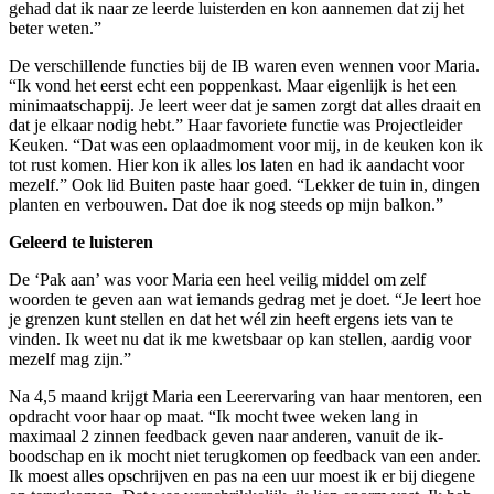
gehad dat ik naar ze leerde luisterden en kon aannemen dat zij het
beter weten.”
De verschillende functies bij de IB waren even wennen voor Maria.
“Ik vond het eerst echt een poppenkast. Maar eigenlijk is het een
minimaatschappij. Je leert weer dat je samen zorgt dat alles draait en
dat je elkaar nodig hebt.” Haar favoriete functie was Projectleider
Keuken. “Dat was een oplaadmoment voor mij, in de keuken kon ik
tot rust komen. Hier kon ik alles los laten en had ik aandacht voor
mezelf.” Ook lid Buiten paste haar goed. “Lekker de tuin in, dingen
planten en verbouwen. Dat doe ik nog steeds op mijn balkon.”
Geleerd te luisteren
De ‘Pak aan’ was voor Maria een heel veilig middel om zelf
woorden te geven aan wat iemands gedrag met je doet. “Je leert hoe
je grenzen kunt stellen en dat het wél zin heeft ergens iets van te
vinden. Ik weet nu dat ik me kwetsbaar op kan stellen, aardig voor
mezelf mag zijn.”
Na 4,5 maand krijgt Maria een Leerervaring van haar mentoren, een
opdracht voor haar op maat. “Ik mocht twee weken lang in
maximaal 2 zinnen feedback geven naar anderen, vanuit de ik-
boodschap en ik mocht niet terugkomen op feedback van een ander.
Ik moest alles opschrijven en pas na een uur moest ik er bij diegene