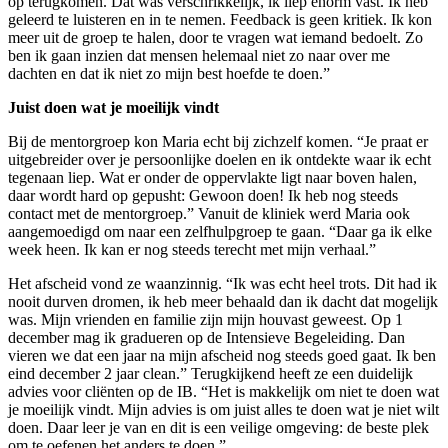
op terugkomen. Dat was verschrikkelijk, ik liep enorm vast. Ik heb
geleerd te luisteren en in te nemen. Feedback is geen kritiek. Ik kon
meer uit de groep te halen, door te vragen wat iemand bedoelt. Zo
ben ik gaan inzien dat mensen helemaal niet zo naar over me
dachten en dat ik niet zo mijn best hoefde te doen.”
Juist doen wat je moeilijk vindt
Bij de mentorgroep kon Maria echt bij zichzelf komen. “Je praat er
uitgebreider over je persoonlijke doelen en ik ontdekte waar ik echt
tegenaan liep. Wat er onder de oppervlakte ligt naar boven halen,
daar wordt hard op gepusht: Gewoon doen! Ik heb nog steeds
contact met de mentorgroep.” Vanuit de kliniek werd Maria ook
aangemoedigd om naar een zelfhulpgroep te gaan. “Daar ga ik elke
week heen. Ik kan er nog steeds terecht met mijn verhaal.”
Het afscheid vond ze waanzinnig. “Ik was echt heel trots. Dit had ik
nooit durven dromen, ik heb meer behaald dan ik dacht dat mogelijk
was. Mijn vrienden en familie zijn mijn houvast geweest. Op 1
december mag ik gradueren op de Intensieve Begeleiding. Dan
vieren we dat een jaar na mijn afscheid nog steeds goed gaat. Ik ben
eind december 2 jaar clean.” Terugkijkend heeft ze een duidelijk
advies voor cliënten op de IB. “Het is makkelijk om niet te doen wat
je moeilijk vindt. Mijn advies is om juist alles te doen wat je niet wilt
doen. Daar leer je van en dit is een veilige omgeving: de beste plek
om te oefenen het anders te doen.”