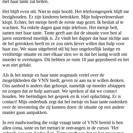
met haar tante zal bellen.
Het blijft even stil. Niet in mijn hoofd. Het telefoongesprek blijft me
bezighouden. Er zijn kinderen betrokken. Mijn hulpverlenershart
klopt. Echter, het meisje heeft de eerste stap gezet. Ik besluit af te
wachten. Na enkele dagen gaat mijn telefoon. Het meisje belt,
samen met haar tante. Tante geeft aan dat de situatie voor hen al
jaren ontzettend moeilijk is. Ze vindt het dapper dat haar nichtje aan
de bel getrokken heeft en ze zou niets liever willen dan hulp voor
haar zus. We staan uitgebreid stil bij hun ongelooflijk lastige en
verdrietige situatie en met elkaar zien we in dat het lastig wordt om
moeder te overtuigen. Dit hebben ze ruim 18 jaar geprobeerd en het
was niet gelukt.
Als ik het meisje en haar tante nogmaals vertel over de
mogelijkheden die VNN biedt, geven ze aan na te willen denken.
Ons aanbod is anders dan gehoopt, namelijk op moeder afstappen
en zorgen dat ze hulp aanvaart. We spreken af dat we contact
houden. We beëindigen het gesprek en ik voel opluchting. Er is
contact! Mijn onderbuik zegt dat het meisje en haar tante nadenken
over de investering die zij kunnen doen: de situatie op een andere
manier gaan aanpakken.
In een mailwisseling die volgt vraagt tante of VNN bereid is hen
allen (oma, tante en het meisje) te ontvangen in de cursus ‘Het