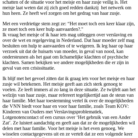
schatten of de situatie voor het meisje en haar zusje veilig is. Het
meisje laat weten dat zij zich goed redden dankzij het netwerk om
hun heen. Ze heeft wel zorgen om het gedrag van haar zusje.
Met een verdrietige stem zegt ze: “Het moet toch een keer klaar zijn,
ze moet toch een keer hulp aanvaarden?.''
Ik vraag het meisje of ik haar iets mag uitleggen over verslaving en
over de wet en regelgeving in Nederland. Dat haar moeder zelf mag
besluiten om hulp te aanvaarden of te weigeren. Ik leg haar op haar
verzoek uit dat de huisarts van moeder, in geval van nood, kan
ondersteunen als het gaat om lichamelijke klachten of psychische
klachten. Samen bekijken we andere mogelijkheden die er zijn in
geval van een crisissituatie.
Ik blijf met het gevoel zitten dat ik graag iets voor het meisje en haar
zusje wil betekenen. Het meisje geeft aan zich sterk genoeg te
voelen. Ze leeft immers al zo lang in deze situatie. Ze twijfelt aan het
welzijn van haar zusje, maar refereert tegelijkertijd aan de steun van
haar familie. Met haar toestemming vertel ik over de mogelijkheden
die VNN biedt voor haar en voor haar familie, zoals Team KOV:
Kinderen van Ouders met Verslavingsproblematiek,
Lotgenotencontact of een cursus over ‘Het gebruik van een Ander
Zat’. Ze luistert aandachtig en geeft aan dat ze de mogelijkheden wil
delen met haar familie. Voor het meisje is het even genoeg. We
wisselen contactgegevens uit en ze vertelt dat ze een volgende keer