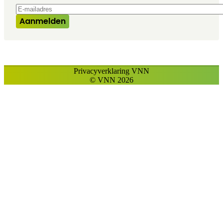
E-mailadres
*
Aanmelden
Privacyverklaring VNN
© VNN 2026