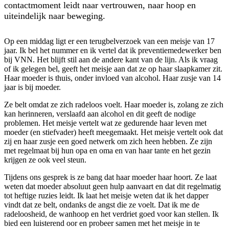
contactmoment leidt naar vertrouwen, naar hoop en
uiteindelijk naar beweging.
Op een middag ligt er een terugbelverzoek van een meisje van 17
jaar. Ik bel het nummer en ik vertel dat ik preventiemedewerker ben
bij VNN. Het blijft stil aan de andere kant van de lijn. Als ik vraag
of ik gelegen bel, geeft het meisje aan dat ze op haar slaapkamer zit.
Haar moeder is thuis, onder invloed van alcohol. Haar zusje van 14
jaar is bij moeder.
Ze belt omdat ze zich radeloos voelt. Haar moeder is, zolang ze zich
kan herinneren, verslaafd aan alcohol en dit geeft de nodige
problemen. Het meisje vertelt wat ze gedurende haar leven met
moeder (en stiefvader) heeft meegemaakt. Het meisje vertelt ook dat
zij en haar zusje een goed netwerk om zich heen hebben. Ze zijn
met regelmaat bij hun opa en oma en van haar tante en het gezin
krijgen ze ook veel steun.
Tijdens ons gesprek is ze bang dat haar moeder haar hoort. Ze laat
weten dat moeder absoluut geen hulp aanvaart en dat dit regelmatig
tot heftige ruzies leidt. Ik laat het meisje weten dat ik het dapper
vindt dat ze belt, ondanks de angst die ze voelt. Dat ik me de
radeloosheid, de wanhoop en het verdriet goed voor kan stellen. Ik
bied een luisterend oor en probeer samen met het meisje in te