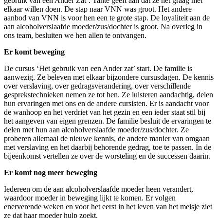
gebruik van een Ander Zat’. Tante geeft aan dat ze het graag met
elkaar willen doen. De stap naar VNN was groot. Het andere
aanbod van VNN is voor hen een te grote stap. De loyaliteit aan de
aan alcoholverslaafde moeder/zus/dochter is groot. Na overleg in
ons team, besluiten we hen allen te ontvangen.
Er komt beweging
De cursus ‘Het gebruik van een Ander zat’ start. De familie is
aanwezig. Ze beleven met elkaar bijzondere cursusdagen. De kennis
over verslaving, over gedragsverandering, over verschillende
gesprekstechnieken nemen ze tot hen. Ze luisteren aandachtig, delen
hun ervaringen met ons en de andere cursisten. Er is aandacht voor
de wanhoop en het verdriet van het gezin en een ieder staat stil bij
het aangeven van eigen grenzen. De familie besluit de ervaringen te
delen met hun aan alcoholverslaafde moeder/zus/dochter. Ze
proberen allemaal de nieuwe kennis, de andere manier van omgaan
met verslaving en het daarbij behorende gedrag, toe te passen. In de
bijeenkomst vertellen ze over de worsteling en de successen daarin.
Er komt nog meer beweging
Iedereen om de aan alcoholverslaafde moeder heen verandert,
waardoor moeder in beweging lijkt te komen. Er volgen
enerverende weken en voor het eerst in het leven van het meisje ziet
ze dat haar moeder hulp zoekt.