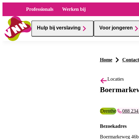
Hulp
Professionals
Werken bij
Hulp bij verslaving
Voor jongeren
Home
Contact
Locaties
Boermarkew
Provincie:
Drenthe
Telefoonu
088 234
Bezoekadres
Boermarkeweg 46b