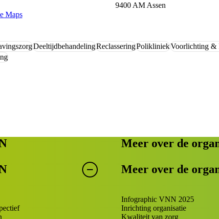
9400 AM Assen
le Maps
avingszorg
Deeltijdbehandeling
Reclassering
Polikliniek
Voorlichting & 
ing
NN
Meer over de organ
NN
Meer over de organ
Infographic VNN 2025
ectief
Inrichting organisatie
n
Kwaliteit van zorg