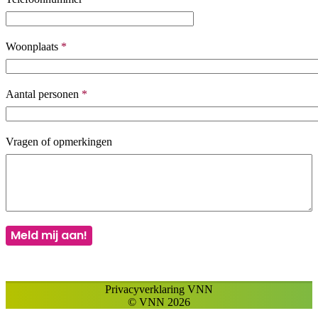
Woonplaats
*
Aantal personen
*
Vragen of opmerkingen
Meld mij aan!
Privacyverklaring VNN
© VNN 2026