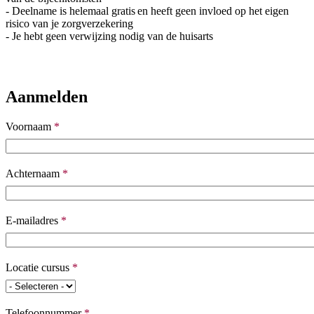
- Deelname is helemaal gratis en heeft geen invloed op het eigen
risico van je zorgverzekering
- Je hebt geen verwijzing nodig van de huisarts
Aanmelden
Voornaam
*
Naam en achternaam
Achternaam
*
E-mailadres
*
Locatie cursus
*
Telefoonnummer
*