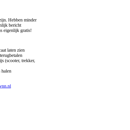
zijn. Hebben minder
lijk bericht
s eigenlijk gratis!
aat laten zien
terugbetalen
js (scooter, trekker,
s halen
vnn.nl