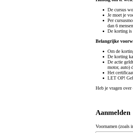
De cursus wor
Je moet je v
Per cursusmo
dan 6 mensen 
De korting is 
Belangrijke voor
Om de korting 
De korting ka
De actie geldt
motor, auto) 
Het certificaa
LET OP! Geld
Heb je vragen over
Aanmelden
Voornamen (zoals in
Naam (zoals 