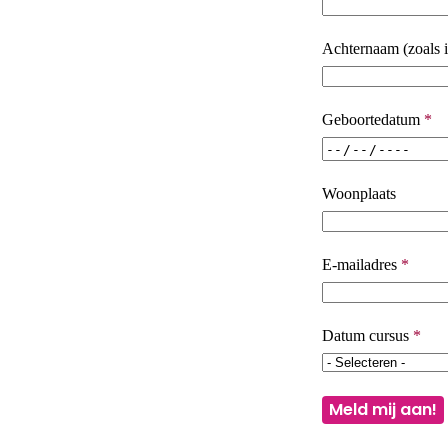
Achternaam (zoals i
Geboortedatum
*
Woonplaats
Woonplaats
E-mailadres
*
Datum cursus
*
Meld mij aan!