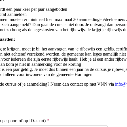
dt een paar keer per jaar aangeboden
ooraf aanmelden
ment moeten er minimaal 6 en maximaal 20 aanmeldingen/deelnemers 
zich aangemeld? Dan gaat de cursus niet door. Je ontvangt dan persoon
net zo hoog als de legeskosten van het rijbewijs. Je krijgt je rijbewijs du
waarden:
te krijgen, moet je bij het aanvragen van je rijbewijs een geldig certific
n niet achteraf verrekend worden, de gemeente kan leges namelijk niet 
 voor iedereen die zijn eerste rijbewijs haalt. Heb je al een ander rijbewi
dan kom je niet in aanmerking voor de korting
t is één jaar geldig. Je moet dus binnen een jaar na de cursus je rijbewij
t alleen voor inwoners van de gemeente Harlingen
 de cursus of je aanmelding? Neem dan contact op met VNN via
info@
 paspoort of op ID-kaart)
*
in paspoort of ID-kaart)