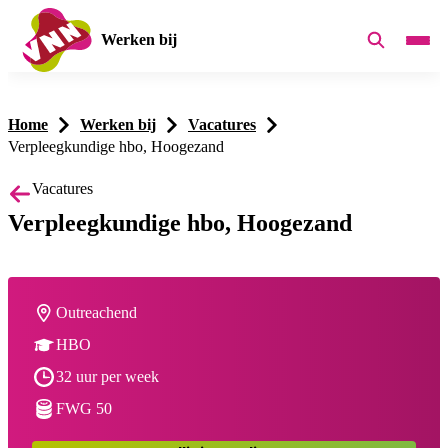
Werken bij
Home
Werken bij
Vacatures
Verpleegkundige hbo, Hoogezand
Vacatures
Verpleegkundige hbo, Hoogezand
Werkplek:
Outreachend
Opleiding:
HBO
Dienstverband:
32 uur per week
Salaris:
FWG 50