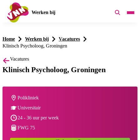
Werken bij
Home
Werken bij
Vacatures
Klinisch Psycholoog, Groningen
Vacatures
Klinisch Psycholoog, Groningen
Werkplek:
Polikliniek
Opleiding:
Universitair
Dienstverband:
24 - 36 uur per week
Salaris:
FWG 75